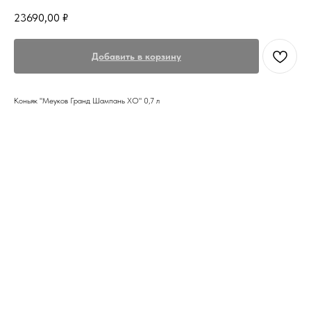
23690,00
₽
Добавить в корзину
Коньяк "Меуков Гранд Шампань ХО" 0,7 л