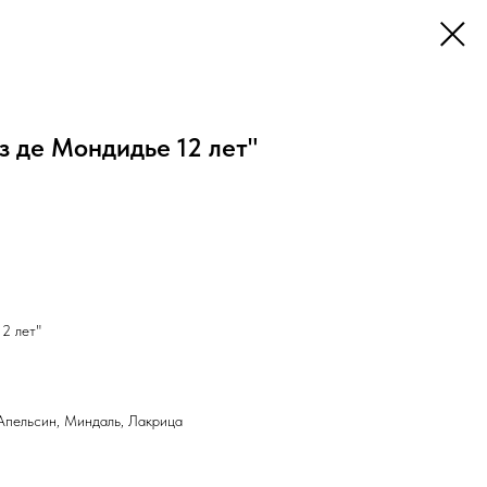
 де Мондидье 12 лет"
2 лет"
 Апельсин, Миндаль, Лакрица