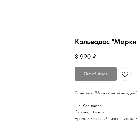
Кальвадос "Маркиз
8 990
₽
Out of stock
Кальвадос "Маркиз де Мондидье 1
Тип: Кальвадос
Страна: Франция
Аромат: Яблочный пирог, Цукаты,