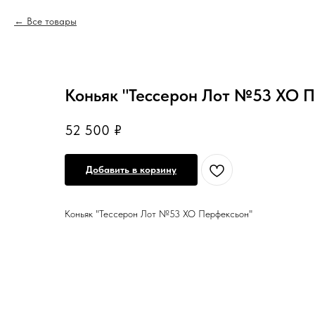
Все товары
Коньяк "Тессерон Лот №53 ХО 
52 500
₽
Добавить в корзину
Коньяк "Тессерон Лот №53 ХО Перфексьон"