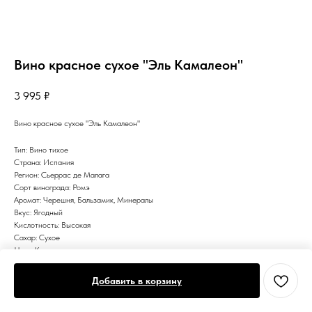
Вино красное сухое "Эль Камалеон"
3 995
₽
Вино красное сухое "Эль Камалеон"
Тип: Вино тихое
Страна: Испания
Регион: Сьеррас де Малага
Сорт винограда: Ромэ
Аромат: Черешня, Бальзамик, Минералы
Вкус: Ягодный
Кислотность: Высокая
Сахар: Сухое
Цвет: Красное
Добавить в корзину