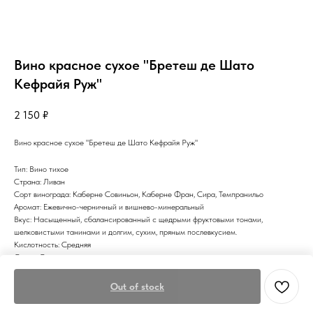
Вино красное сухое "Бретеш де Шато
Кефрайя Руж"
2 150
₽
Вино красное сухое "Бретеш де Шато Кефрайя Руж"
Тип: Вино тихое
Страна: Ливан
Сорт винограда: Каберне Совиньон, Каберне Фран, Сира, Темпранильо
Аромат: Ежевично-черничный и вишнево-минеральный
Вкус: Насыщенный, сбалансированный с щедрыми фруктовыми тонами,
шелковистыми танинами и долгим, сухим, пряным послевкусием.
Кислотность: Средняя
Сахар: Сухое
Цвет: Красное
Out of stock