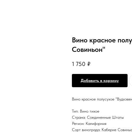
Вино красное полу
Совиньон"
1 750
₽
Добавить в корзину
Вино красное полусухое "Вудхэве
Тип: Вино тихое
Страна: Соединенные Штаты
Регион: Калифорния
Сорт винограда: Каберне Совинь