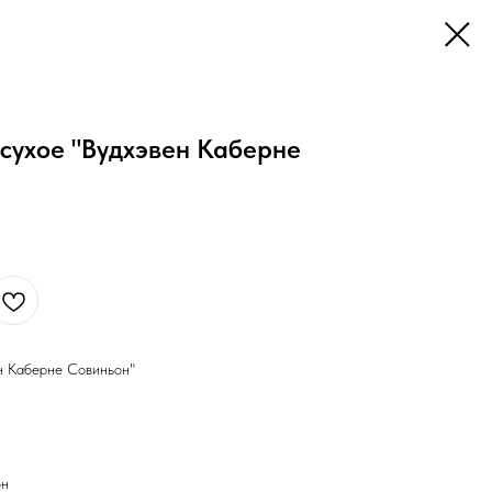
сухое "Вудхэвен Каберне
н Каберне Совиньон"
он