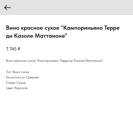
Вино красное сухое "Кампориньяно Терре
ди Казоле Маттаионе"
7 745
₽
Вино красное сухое "Кампориньяно Терре ди Казоле Маттаионе"
Тип: Вино тихое
Кислотность: Средняя
Сахар: Сухое
Цвет: Красное