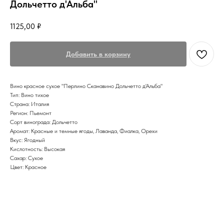
Дольчетто д'Альба"
1125,00
₽
Добавить в корзину
Вино красное сухое "Перлино Сканавино Дольчетто д'Альба"
Тип: Вино тихое
Страна: Италия
Регион: Пьемонт
Сорт винограда: Дольчетто
Аромат: Красные и темные ягоды, Лаванда, Фиалка, Орехи
Вкус: Ягодный
Кислотность: Высокая
Сахар: Сухое
Цвет: Красное