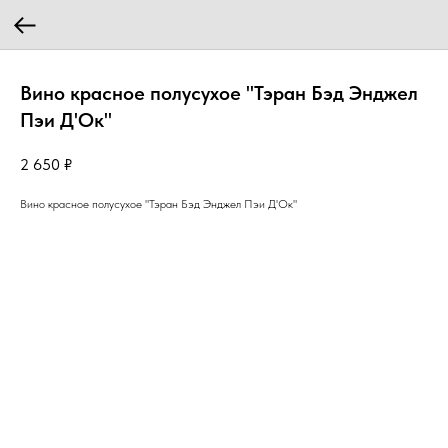
Вино красное полусухое "Тэран Бэд Энджел
Пэи Д'Ок"
2 650
₽
Вино красное полусухое "Тэран Бэд Энджел Пэи Д'Ок"