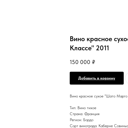
Вино красное сух
Классе" 2011
150 000
₽
Добавить в корзину
Вино красное сухое "Шато Марго 
Тип: Вино тихое
Страна: Франция
Регион: Бордо
Сорт винограда: Каберне Совинь