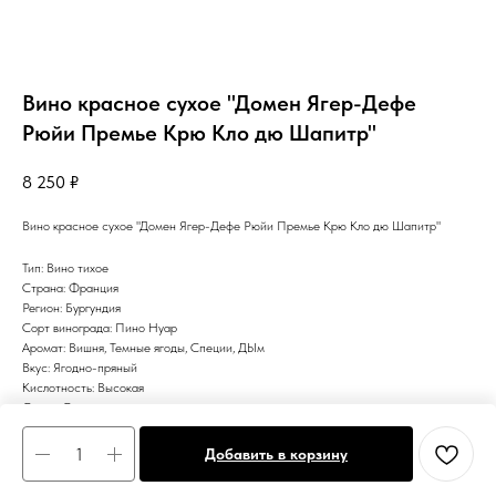
Вино красное сухое "Домен Ягер-Дефе
Рюйи Премье Крю Кло дю Шапитр"
8 250
₽
Вино красное сухое "Домен Ягер-Дефе Рюйи Премье Крю Кло дю Шапитр"
Тип: Вино тихое
Страна: Франция
Регион: Бургундия
Сорт винограда: Пино Нуар
Аромат: Вишня, Темные ягоды, Специи, ДЫм
Вкус: Ягодно-пряный
Кислотность: Высокая
Сахар: Сухое
Цвет: Красное
Добавить в корзину