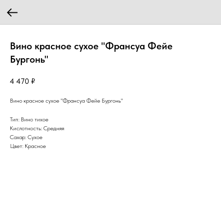
Вино красное сухое "Франсуа Фейе
Бургонь"
4 470
₽
Вино красное сухое "Франсуа Фейе Бургонь"
Тип: Вино тихое
Кислотность: Средняя
Сахар: Сухое
Цвет: Красное