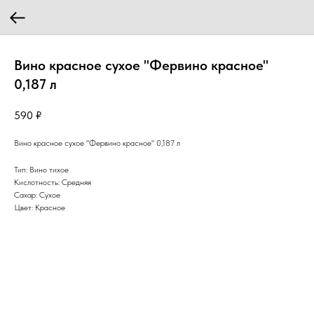
Вино красное сухое "Фервино красное"
0,187 л
590
₽
Вино красное сухое "Фервино красное" 0,187 л
Тип: Вино тихое
Кислотность: Средняя
Сахар: Сухое
Цвет: Красное