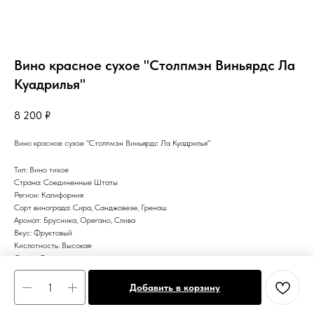
Вино красное сухое "Столпмэн Виньярдс Ла
Куадрилья"
8 200
₽
Вино красное сухое "Столпмэн Виньярдс Ла Куадрилья"
Тип: Вино тихое
Страна: Соединенные Штаты
Регион: Калифорния
Сорт винограда: Сира, Санджовезе, Гренаш
Аромат: Брусника, Орегано, Слива
Вкус: Фруктовый
Кислотность: Высокая
Сахар: Сухое
Цвет: Красное
Добавить в корзину