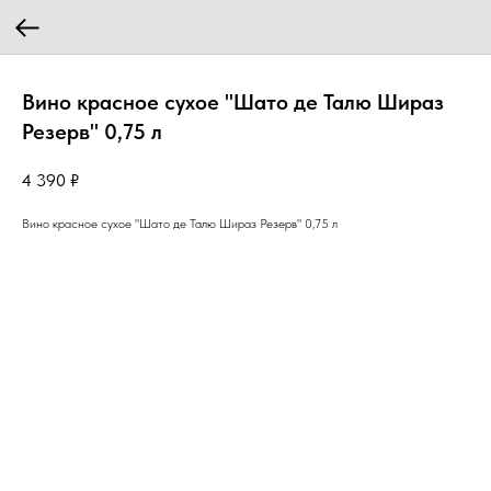
Вино красное сухое "Шато де Талю Шираз
Резерв" 0,75 л
4 390
₽
Вино красное сухое "Шато де Талю Шираз Резерв" 0,75 л