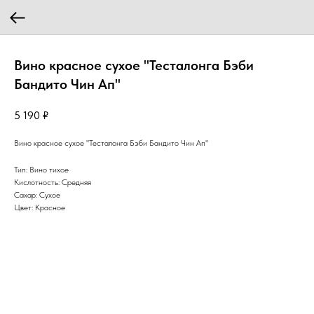
Вино красное сухое "Тесталонга Бэби
Бандито Чин Ап"
5 190
₽
Вино красное сухое "Тесталонга Бэби Бандито Чин Ап"
Тип: Вино тихое
Кислотность: Средняя
Сахар: Сухое
Цвет: Красное