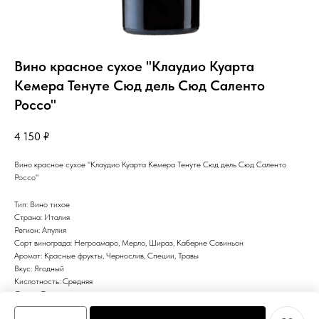
Вино красное сухое "Клаудио Куарта
Кемера Тенуте Сюд дель Сюд Саленто
Россо"
4 150
₽
Вино красное сухое "Клаудио Куарта Кемера Тенуте Сюд дель Сюд Саленто
Россо"
Тип: Вино тихое
Страна: Италия
Регион: Апулия
Сорт винограда: Негроамаро, Мерло, Шираз, Каберне Совиньон
Аромат: Красные фрукты, Чернослив, Специи, Травы
Вкус: Ягодный
Кислотность: Средняя
Сахар: Сухое
Цвет: Красное