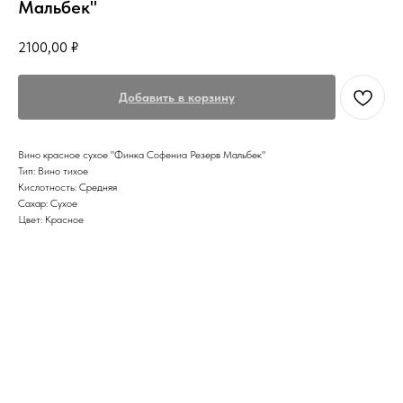
Мальбек"
2100,00
₽
Добавить в корзину
Вино красное сухое "Финка Софениа Резерв Мальбек"
Тип: Вино тихое
Кислотность: Средняя
Сахар: Сухое
Цвет: Красное