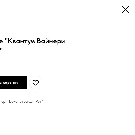
е "Квантум Вайнери
"
в корзину
нери Деконстракшн Рот"