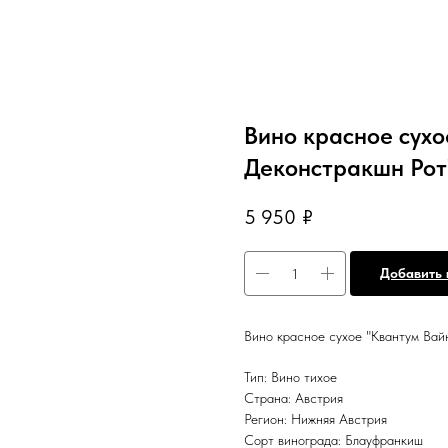
Вино красное сухо
Деконстракшн Рот
5 950
₽
Добавить 
Вино красное сухое "Квантум Вай
Тип: Вино тихое
Страна: Австрия
Регион: Нижняя Австрия
Сорт винограда: Блауфранкиш