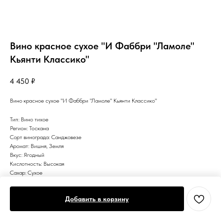
Вино красное сухое "И Фаббри "Ламоле"
Кьянти Классико"
4 450
₽
Вино красное сухое "И Фаббри "Ламоле" Кьянти Классико"
Тип: Вино тихое
Регион: Тоскана
Сорт винограда: Санджовезе
Аромат: Вишня, Земля
Вкус: Ягодный
Кислотность: Высокая
Сахар: Сухое
Цвет: Красное
Добавить в корзину