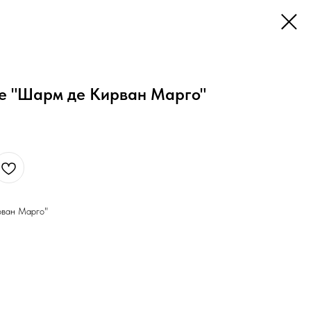
ое "Шарм де Кирван Марго"
рван Марго"