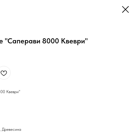
ое "Саперави 8000 Квеври"
000 Квеври"
, Древесина