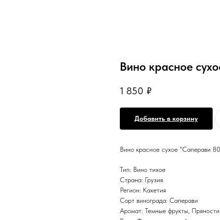
Вино красное сух
1 850
₽
Добавить в корзину
Вино красное сухое "Саперави 8
Тип: Вино тихое
Страна: Грузия
Регион: Кахетия
Сорт винограда: Саперави
Аромат: Темные фрукты, Пряности