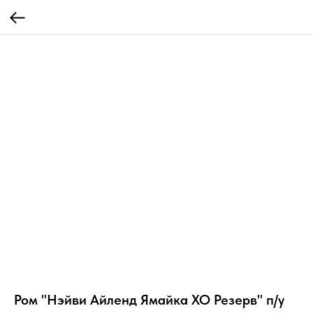
Ром "Нэйви Айленд Ямайка ХО Резерв" п/у