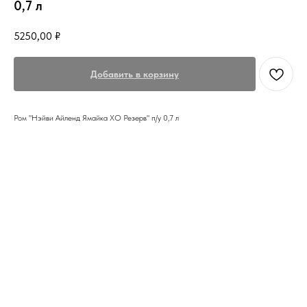
0,7 л
5250,00
₽
Добавить в корзину
Ром "Нэйви Айленд Ямайка ХО Резерв" п/у 0,7 л