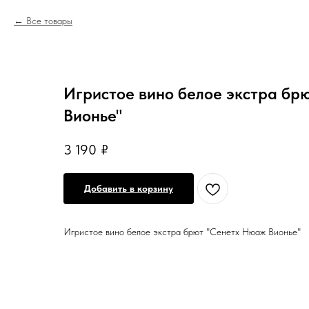
Все товары
Игристое вино белое экстра бр
Вионье"
3 190
₽
Добавить в корзину
Игристое вино белое экстра брют "Сенетх Нюаж Вионье"