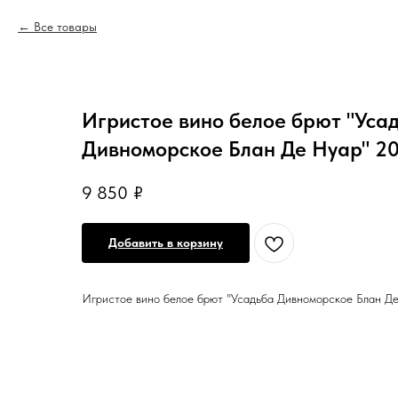
Все товары
Игристое вино белое брют "Уса
Дивноморское Блан Де Нуар" 201
9 850
₽
Добавить в корзину
Игристое вино белое брют "Усадьба Дивноморское Блан Де