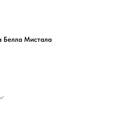
а Белла Мистала
ко"