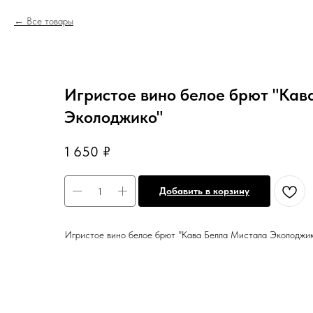
Все товары
Игристое вино белое брют "Кав
Эколоджико"
1 650
₽
Добавить в корзину
Игристое вино белое брют "Кава Белла Мистала Эколоджи