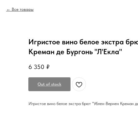
Все товары
Игристое вино белое экстра бр
Креман де Бургонь "Л'Екла"
6 350
₽
Out of stock
Игристое вино белое экстра брют "Ублен-Вернен Креман де