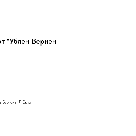
ют "Ублен-Вернен
 Бургонь "Л'Екла"