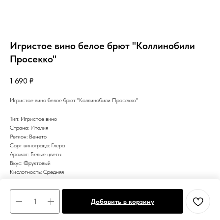
Игристое вино белое брют "Коллинобили
Просекко"
1 690
₽
Игристое вино белое брют "Коллинобили Просекко"
Тип: Игристое вино
Страна: Италия
Регион: Венето
Сорт винограда: Глера
Аромат: Белые цветы
Вкус: Фруктовый
Кислотность: Средняя
Сахар: Брют
Цвет: Белое
Добавить в корзину