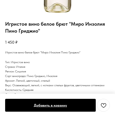
Игристое вино белое брют "Миро Инзолия
Пино Гриджио"
1 450
₽
Игристое вино белое брют "Миро Инзолия Пино Гриджио"
Тип: Игристое вино
Страна: Италия
Регион: Сицилия
Сорт винограда: Пино Гриджио, Инзолия
Аромат: Легкий, цветочный, спелый
Вкус: Освежающий, легкий, с нотками спелых фруктов, цветочными оттенками
Кислотность: Средняя
Сахар: Брют
Цвет: Белое
Добавить в корзину