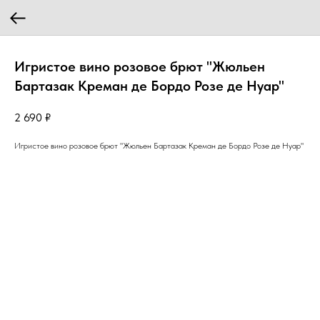
Игристое вино розовое брют "Жюльен
Бартазак Креман де Бордо Розе де Нуар"
2 690
₽
Игристое вино розовое брют "Жюльен Бартазак Креман де Бордо Розе де Нуар"