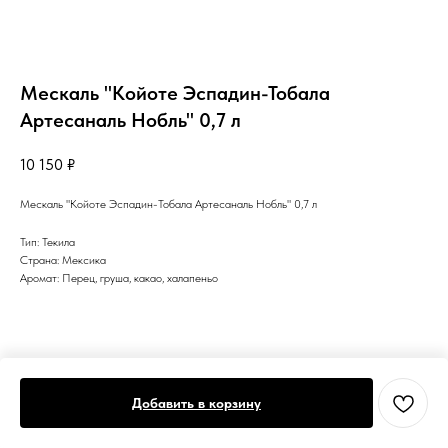
Мескаль "Койоте Эспадин-Тобала
Артесаналь Нобль" 0,7 л
10 150
₽
Мескаль "Койоте Эспадин-Тобала Артесаналь Нобль" 0,7 л
Тип: Текила
Страна: Мексика
Аромат: Перец, груша, какао, халапеньо
Добавить в корзину