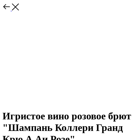
Игристое вино розовое брют
"Шампань Коллери Гранд
Крю А Аи Розе"