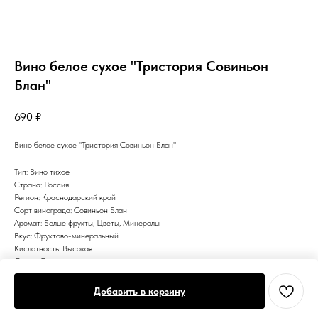
Вино белое сухое "Тристория Совиньон
Блан"
690
₽
Вино белое сухое "Тристория Совиньон Блан"
Тип: Вино тихое
Страна: Россия
Регион: Краснодарский край
Сорт винограда: Совиньон Блан
Аромат: Белые фрукты, Цветы, Минералы
Вкус: Фруктово-минеральный
Кислотность: Высокая
Сахар: Сухое
Цвет: Белое
Добавить в корзину