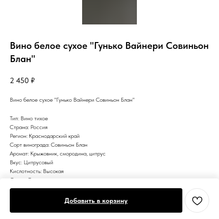
Вино белое сухое "Гунько Вайнери Совиньон
Блан"
2 450
₽
Вино белое сухое "Гунько Вайнери Совиньон Блан"
Тип: Вино тихое
Страна: Россия
Регион: Краснодарский край
Сорт винограда: Совиньон Блан
Аромат: Крыжовник, смородина, цитрус
Вкус: Цитрусовый
Кислотность: Высокая
Сахар: Сухое
Цвет: Белое
Добавить в корзину