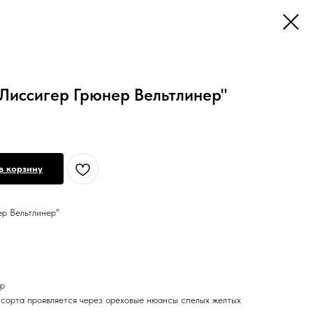
"Лиссигер Грюнер Вельтлинер"
в корзину
ер Вельтлинер"
ер
сорта проявляется через ореховые нюансы спелых желтых