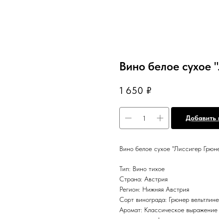
Вино белое сухое 
1 650
₽
Добавить 
Вино белое сухое "Лиссигер Грюн
Тип: Вино тихое
Страна: Австрия
Регион: Нижняя Австрия
Сорт винограда: Грюнер вельтлин
Аромат: Классическое выражение 