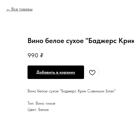
Все товары
Вино белое сухое "Баджерс Кри
990
₽
Добавить в корзину
Вино белое сухое "Баджерс Крик Совиньон Блан"
Тип: Вино тихое
Цвет: Белое