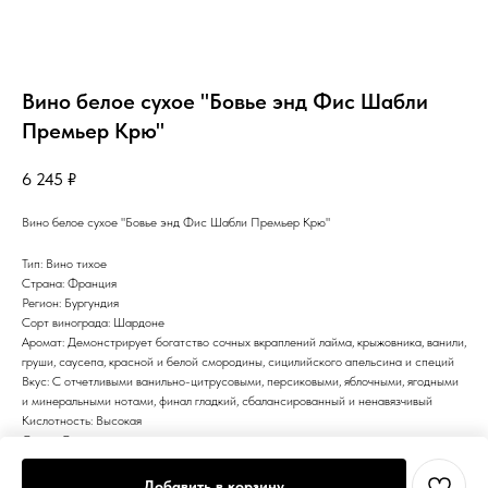
Вино белое сухое "Бовье энд Фис Шабли
Премьер Крю"
6 245
₽
Вино белое сухое "Бовье энд Фис Шабли Премьер Крю"
Тип: Вино тихое
Страна: Франция
Регион: Бургундия
Сорт винограда: Шардоне
Аромат: Демонстрирует богатство сочных вкраплений лайма, крыжовника, ванили,
груши, саусепа, красной и белой смородины, сицилийского апельсина и специй
Вкус: С отчетливыми ванильно-цитрусовыми, персиковыми, яблочными, ягодными
и минеральными нотами, финал гладкий, сбалансированный и ненавязчивый
Кислотность: Высокая
Сахар: Сухое
Цвет: Белое
Добавить в корзину