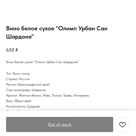
Вино белое сухое "Олимп Урбан Сан
Шардоне"
650
₽
Вино белое сухое "Олимп Урбан Сан Шардоне"
Тип: Вино тихое
Страна: Россия
Регион: Краснодарский край
Сорт винограда: Шардоне
Аромат: Желтое яблоко, Айва, Лимон, Травы, Минералы
Вкус: Фруктовый
Кислотность: Средняя
Сахар: Сухое
Цвет: Белое
Out of stock