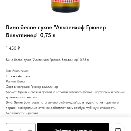
Вино белое сухое "Альпенхоф Грюнер
Вельтлинер" 0,75 л
1 450
₽
Вино белое сухое "Альпенхоф Грюнер Вельтлинер" 0,75 л
Тип: Вино тихое
Страна: Австрия
Регион: Вена
Сорт винограда: Грюнер вельтлинер
Аромат: Яркий и свежий аромат с нотками зеленого яблока, цитрусовых и легкими
травяными оттенками
Вкус: Яркие фруктовые ноты зеленого яблока, лайма и груши, нотки перечного
перца и минеральные оттенки добавляют вину особую глубину и сложность.
Кислотность: Средняя
Сахар: Сухое
Цвет: Белое
Добавить в корзину