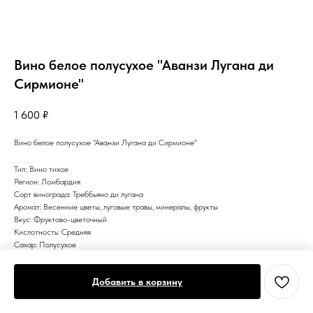
Вино белое полусухое "Аванзи Лугана ди
Сирмионе"
1 600
₽
Вино белое полусухое "Аванзи Лугана ди Сирмионе"
Тип: Вино тихое
Регион: Ломбардия
Сорт винограда: Треббьяно ди лугана
Аромат: Весенние цветы, луговые травы, минералы, фрукты
Вкус: Фруктово-цветочный
Кислотность: Средняя
Сахар: Полусухое
Цвет: Белое
Добавить в корзину