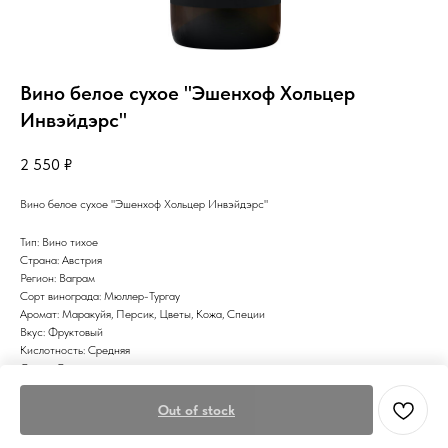
Вино белое сухое "Эшенхоф Хольцер
Инвэйдэрс"
2 550
₽
Вино белое сухое "Эшенхоф Хольцер Инвэйдэрс"
Тип: Вино тихое
Страна: Австрия
Регион: Ваграм
Сорт винограда: Мюллер-Тургау
Аромат: Маракуйя, Персик, Цветы, Кожа, Специи
Вкус: Фруктовый
Кислотность: Средняя
Сахар: Сухое
Цвет: Белое
Out of stock