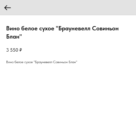
Вино белое сухое "Брауневелл Совиньон
Блан"
3 550
₽
Вино белое сухое "Брауневелл Совиньон Блан"